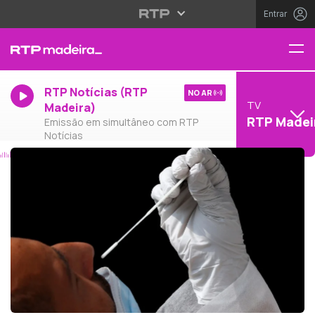
Entrar
RTP Notícias (RTP
NO AR
TV
Madeira)
RTP Madei
Emissão em simultâneo com RTP
Notícias