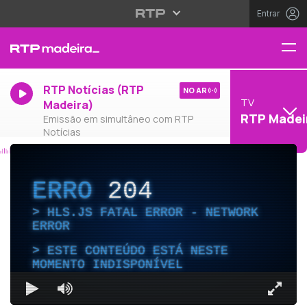
Entrar
RTP Notícias (RTP
NO AR
TV
Madeira)
RTP Madei
Emissão em simultâneo com RTP
Notícias
ERRO
204
HLS.JS FATAL ERROR - NETWORK
ERROR
ESTE CONTEÚDO ESTÁ NESTE
MOMENTO INDISPONÍVEL