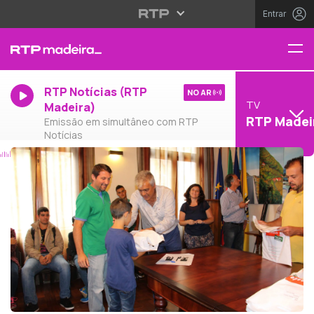
Entrar
RTP Notícias (RTP
NO AR
TV
Madeira)
RTP Madei
Emissão em simultâneo com RTP
Notícias