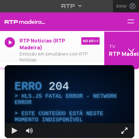
Entrar
RTP Notícias (RTP
NO AR
TV
Madeira)
RTP Madei
Emissão em simultâneo com RTP
Notícias
ERRO
204
HLS.JS FATAL ERROR - NETWORK
ERROR
ESTE CONTEÚDO ESTÁ NESTE
MOMENTO INDISPONÍVEL