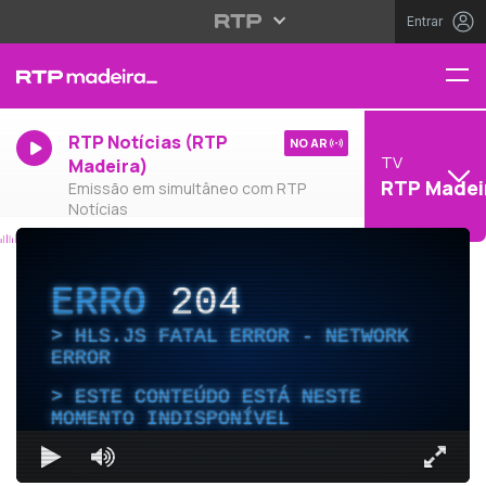
Entrar
RTP Notícias (RTP
NO AR
TV
Madeira)
RTP Madei
Emissão em simultâneo com RTP
Notícias
ERRO
204
HLS.JS FATAL ERROR - NETWORK
ERROR
ESTE CONTEÚDO ESTÁ NESTE
MOMENTO INDISPONÍVEL