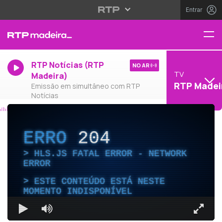
Entrar
RTP Notícias (RTP
NO AR
TV
Madeira)
RTP Madei
Emissão em simultâneo com RTP
Notícias
ERRO
204
HLS.JS FATAL ERROR - NETWORK
ERROR
ESTE CONTEÚDO ESTÁ NESTE
MOMENTO INDISPONÍVEL