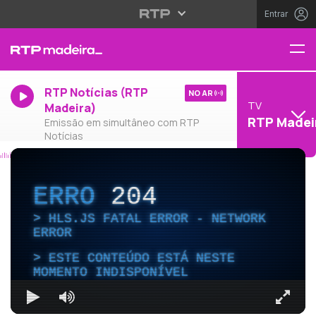
Entrar
RTP Notícias (RTP
NO AR
TV
Madeira)
RTP Madei
Emissão em simultâneo com RTP
Notícias
ERRO
204
HLS.JS FATAL ERROR - NETWORK
ERROR
ESTE CONTEÚDO ESTÁ NESTE
MOMENTO INDISPONÍVEL