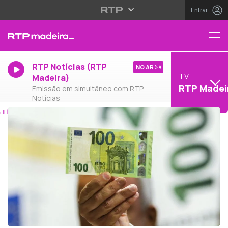
Entrar
RTP Notícias (RTP
NO AR
TV
Madeira)
RTP Madei
Emissão em simultâneo com RTP
Notícias