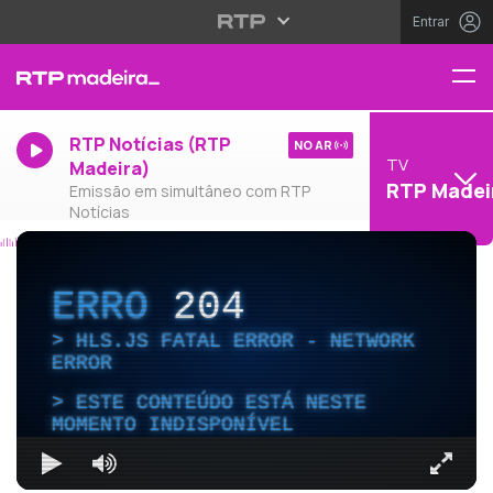
Entrar
RTP Notícias (RTP
NO AR
TV
Madeira)
RTP Madei
Emissão em simultâneo com RTP
Notícias
ERRO
204
HLS.JS FATAL ERROR - NETWORK
ERROR
ESTE CONTEÚDO ESTÁ NESTE
MOMENTO INDISPONÍVEL