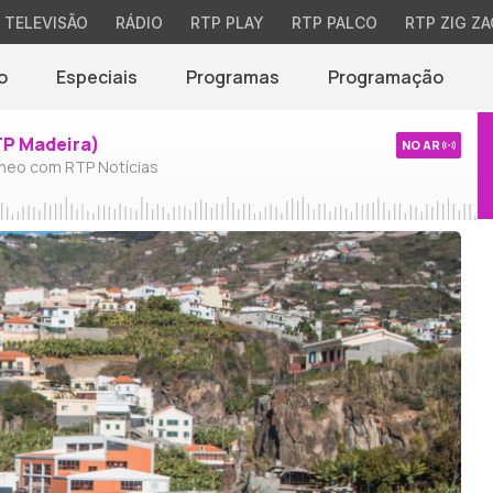
TELEVISÃO
RÁDIO
RTP PLAY
RTP PALCO
RTP ZIG ZA
o
Especiais
Programas
Programação
TP Madeira)
NO AR
neo com RTP Notícias