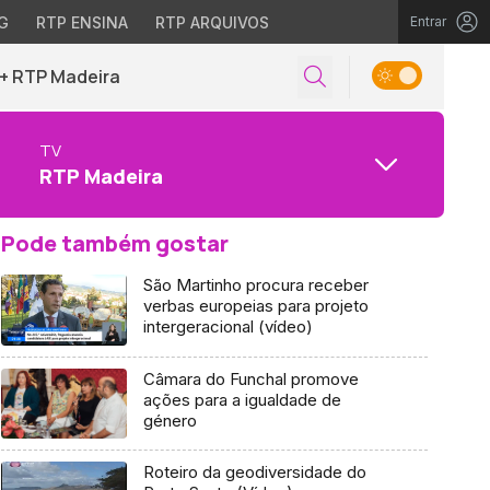
G
RTP ENSINA
RTP ARQUIVOS
Entrar
+ RTP Madeira
TV
RTP Madeira
Pode também gostar
São Martinho procura receber
verbas europeias para projeto
intergeracional (vídeo)
Câmara do Funchal promove
ações para a igualdade de
género
Roteiro da geodiversidade do