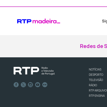
Si
Redes de S
NOTÍCIAS
DESPORTO
TELEVISÃO
RÁDIO
RTP ARQUIVO
RTP ENSINA