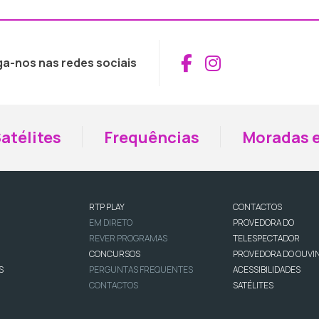
Aceder ao Fac
Aceder ao I
ga-nos nas redes sociais
atélites
Frequências
Moradas e
RTP PLAY
CONTACTOS
EM DIRETO
PROVEDORA DO
REVER PROGRAMAS
TELESPECTADOR
CONCURSOS
PROVEDORA DO OUVI
S
PERGUNTAS FREQUENTES
ACESSIBILIDADES
CONTACTOS
SATÉLITES