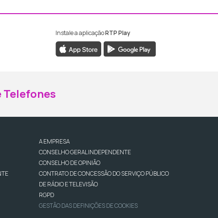
Instale a aplicação
RTP Play
ebook da RTP Madeira
nstagram da RTP Madeira
 Telefones
A EMPRESA
CONSELHO GERAL INDEPENDENTE
CONSELHO DE OPINIÃO
NTE
CONTRATO DE CONCESSÃO DO SERVIÇO PÚBLICO
DE RÁDIO E TELEVISÃO
RGPD
GESTÃO DAS DEFINIÇÕES DE COOKIES