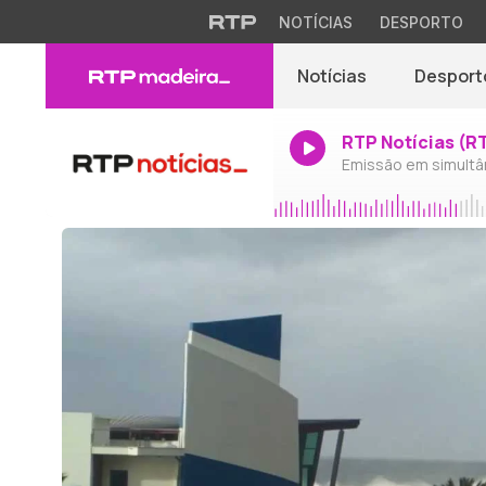
NOTÍCIAS
DESPORTO
Notícias
Desport
RTP Notícias (R
Emissão em simultâ