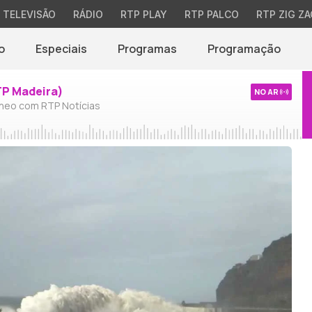
TELEVISÃO
RÁDIO
RTP PLAY
RTP PALCO
RTP ZIG ZA
o
Especiais
Programas
Programação
TP Madeira)
NO AR
neo com RTP Notícias