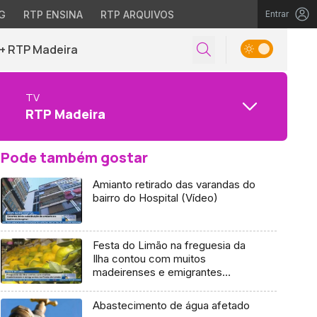
G
RTP ENSINA
RTP ARQUIVOS
Entrar
+ RTP Madeira
TV
RTP Madeira
Pode também gostar
Amianto retirado das varandas do
bairro do Hospital (Vídeo)
Festa do Limão na freguesia da
Ilha contou com muitos
madeirenses e emigrantes
(Vídeo)
Abastecimento de água afetado