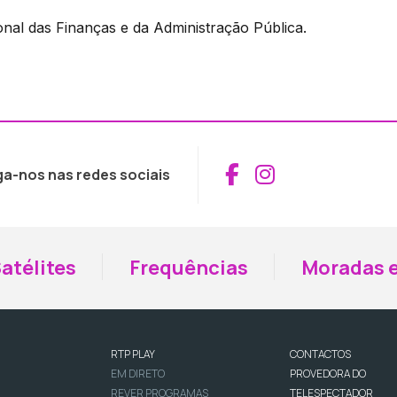
onal das Finanças e da Administração Pública.
Aceder ao Fac
Aceder ao I
ga-nos nas redes sociais
atélites
Frequências
Moradas e
RTP PLAY
CONTACTOS
EM DIRETO
PROVEDORA DO
REVER PROGRAMAS
TELESPECTADOR