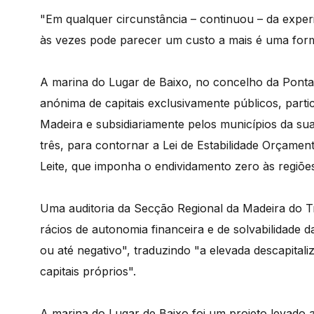
"Em qualquer circunstância – continuou – da exper
às vezes pode parecer um custo a mais é uma forma
A marina do Lugar de Baixo, no concelho da Pont
anónima de capitais exclusivamente públicos, part
Madeira e subsidiariamente pelos municípios da su
três, para contornar a Lei de Estabilidade Orçamen
Leite, que imponha o endividamento zero às regiõ
Uma auditoria da Secção Regional da Madeira do Tr
rácios de autonomia financeira e de solvabilidade
ou até negativo", traduzindo "a elevada descapital
capitais próprios".
A marina do Lugar de Baixo foi um projeto levado