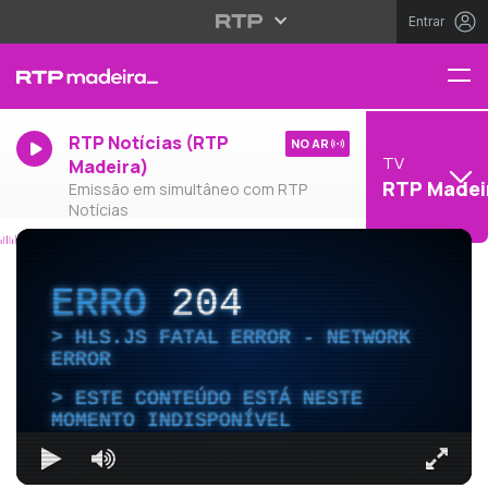
Entrar
RTP Notícias (RTP
NO AR
TV
Madeira)
RTP Madei
Emissão em simultâneo com RTP
Notícias
ERRO
204
HLS.JS FATAL ERROR - NETWORK
ERROR
ESTE CONTEÚDO ESTÁ NESTE
MOMENTO INDISPONÍVEL