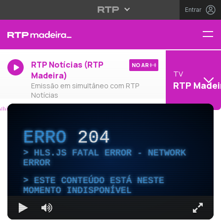
Entrar
RTP Notícias (RTP
NO AR
TV
Madeira)
RTP Madei
Emissão em simultâneo com RTP
Notícias
ERRO
204
HLS.JS FATAL ERROR - NETWORK
ERROR
ESTE CONTEÚDO ESTÁ NESTE
MOMENTO INDISPONÍVEL