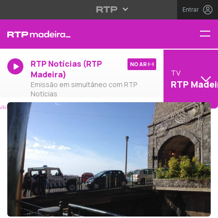
Entrar
RTP Notícias (RTP
NO AR
TV
Madeira)
RTP Madei
Emissão em simultâneo com RTP
Notícias