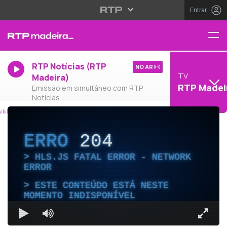
Entrar
RTP Notícias (RTP
NO AR
TV
Madeira)
RTP Madei
Emissão em simultâneo com RTP
Notícias
ERRO
204
HLS.JS FATAL ERROR - NETWORK
ERROR
ESTE CONTEÚDO ESTÁ NESTE
MOMENTO INDISPONÍVEL