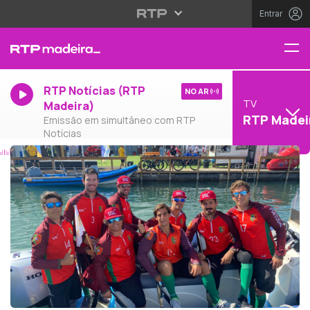
Entrar
RTP Notícias (RTP
NO AR
TV
Madeira)
RTP Madei
Emissão em simultâneo com RTP
Notícias