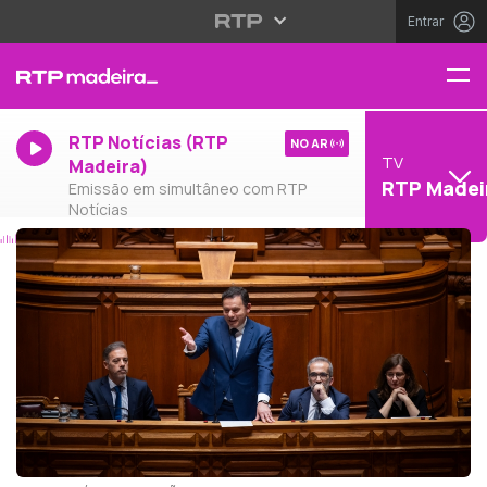
Entrar
RTP Notícias (RTP
NO AR
TV
Madeira)
RTP Madei
Emissão em simultâneo com RTP
Notícias