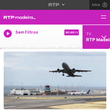
Entrar
Sem Filtros
NO AR
TV
RTP Madei