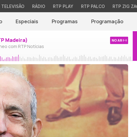
TELEVISÃO
RÁDIO
RTP PLAY
RTP PALCO
RTP ZIG ZA
o
Especiais
Programas
Programação
TP Madeira)
NO AR
neo com RTP Notícias