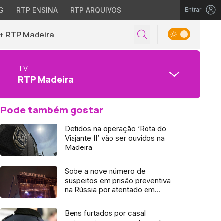
G
RTP ENSINA
RTP ARQUIVOS
Entrar
+ RTP Madeira
TV
RTP Madeira
Pode também gostar
Detidos na operação ‘Rota do
Viajante II’ vão ser ouvidos na
Madeira
Sobe a nove número de
suspeitos em prisão preventiva
na Rússia por atentado em
Moscovo
Bens furtados por casal