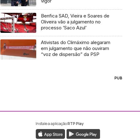
vigor
Benfica SAD, Vieira e Soares de
Oliveira vão a julgamento no
processo ‘Saco Azul’
Ativistas do Climáximo alegaram
em julgamento que não ouviram
“voz de dispersão” da PSP
PUB
Instale a aplicação
RTP Play
ebook da RTP Madeira
nstagram da RTP Madeira