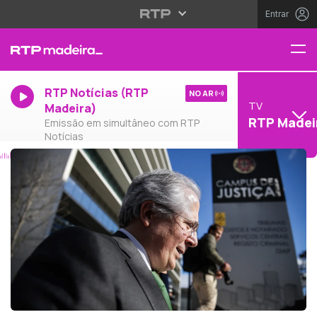
Entrar
RTP Notícias (RTP
NO AR
TV
Madeira)
RTP Madei
Emissão em simultâneo com RTP
Notícias