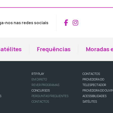
Aceder ao Fac
Aceder ao I
ga-nos nas redes sociais
atélites
Frequências
Moradas e
RTP PLAY
CONTACTOS
EM DIRETO
PROVEDORA DO
REVER PROGRAMAS
TELESPECTADOR
CONCURSOS
PROVEDORA DO OUVI
S
PERGUNTAS FREQUENTES
ACESSIBILIDADES
CONTACTOS
SATÉLITES