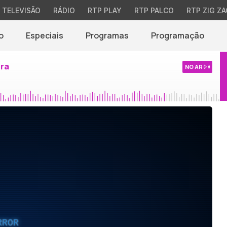
TELEVISÃO
RÁDIO
RTP PLAY
RTP PALCO
RTP ZIG ZA
o
Especiais
Programas
Programação
ira
NO AR
RROR