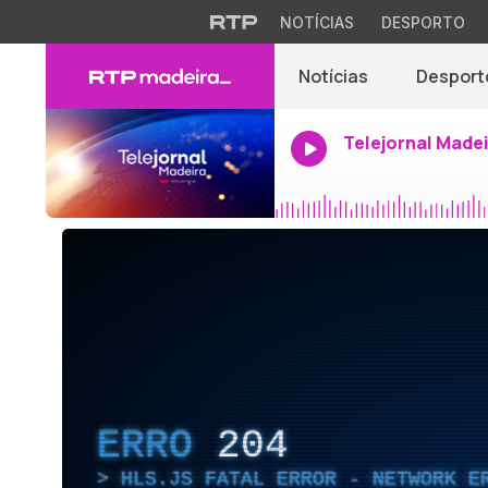
NOTÍCIAS
DESPORTO
Notícias
Desport
Telejornal Made
ERRO
204
HLS.JS FATAL ERROR - NETWORK E