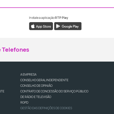
Instale a aplicação
RTP Play
ebook da RTP Madeira
nstagram da RTP Madeira
 Telefones
A EMPRESA
CONSELHO GERAL INDEPENDENTE
CONSELHO DE OPINIÃO
NTE
CONTRATO DE CONCESSÃO DO SERVIÇO PÚBLICO
DE RÁDIO E TELEVISÃO
RGPD
GESTÃO DAS DEFINIÇÕES DE COOKIES