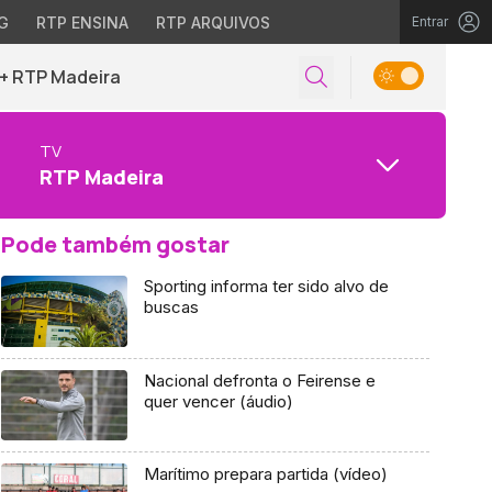
G
RTP ENSINA
RTP ARQUIVOS
Entrar
+ RTP Madeira
TV
RTP Madeira
Pode também gostar
Sporting informa ter sido alvo de
buscas
Nacional defronta o Feirense e
quer vencer (áudio)
Marítimo prepara partida (vídeo)