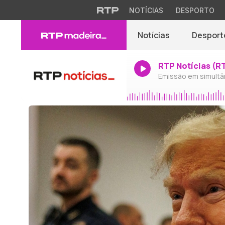
NOTÍCIAS
DESPORTO
Notícias
Desport
RTP Notícias (R
Emissão em simultâ