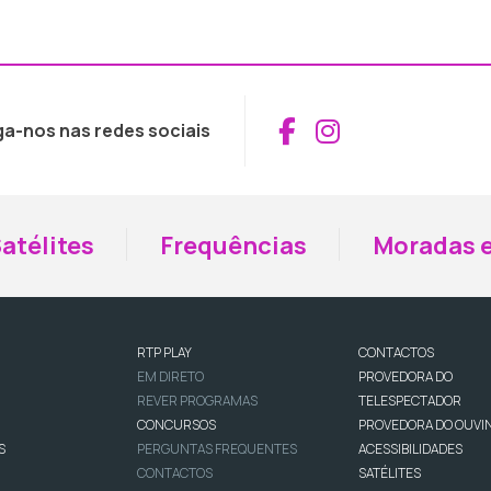
Aceder ao Fac
Aceder ao I
ga-nos nas redes sociais
atélites
Frequências
Moradas e
RTP PLAY
CONTACTOS
EM DIRETO
PROVEDORA DO
REVER PROGRAMAS
TELESPECTADOR
CONCURSOS
PROVEDORA DO OUVI
S
PERGUNTAS FREQUENTES
ACESSIBILIDADES
CONTACTOS
SATÉLITES