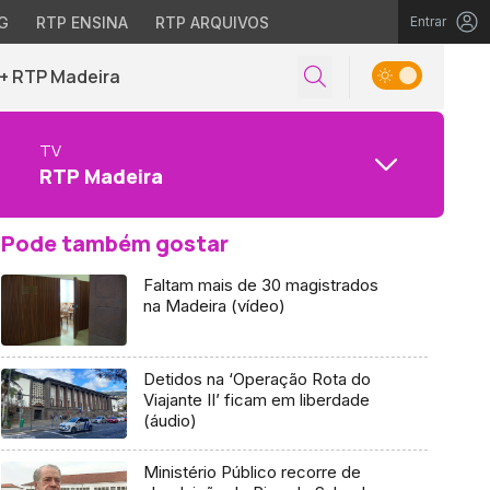
G
RTP ENSINA
RTP ARQUIVOS
Entrar
+ RTP Madeira
TV
RTP Madeira
Pode também gostar
Faltam mais de 30 magistrados
na Madeira (vídeo)
Detidos na ‘Operação Rota do
Viajante II’ ficam em liberdade
(áudio)
Ministério Público recorre de