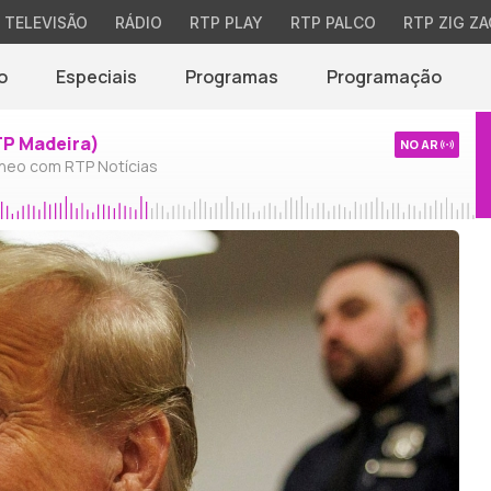
TELEVISÃO
RÁDIO
RTP PLAY
RTP PALCO
RTP ZIG ZA
o
Especiais
Programas
Programação
TP Madeira)
NO AR
neo com RTP Notícias