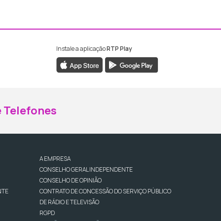
Instale a aplicação
RTP Play
ebook da RTP Madeira
nstagram da RTP Madeira
 Telefones
A EMPRESA
CONSELHO GERAL INDEPENDENTE
CONSELHO DE OPINIÃO
NTE
CONTRATO DE CONCESSÃO DO SERVIÇO PÚBLICO
DE RÁDIO E TELEVISÃO
RGPD