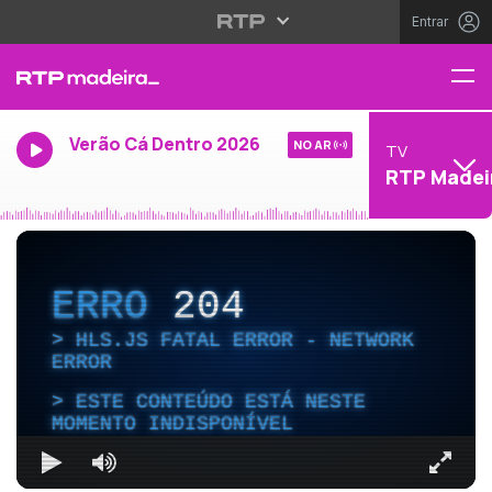
Entrar
Verão Cá Dentro 2026
NO AR
TV
RTP Madei
ERRO
204
HLS.JS FATAL ERROR - NETWORK
ERROR
ESTE CONTEÚDO ESTÁ NESTE
MOMENTO INDISPONÍVEL