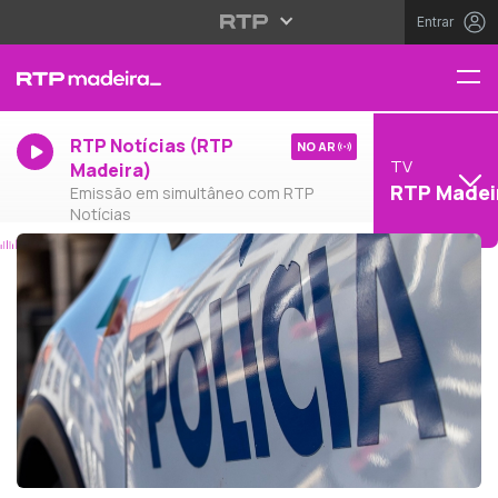
Entrar
RTP Notícias (RTP
NO AR
TV
Madeira)
RTP Madei
Emissão em simultâneo com RTP
Notícias