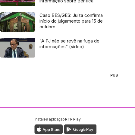
informação sobre Benfica
Caso BES/GES: Juíza confirma
início do julgamento para 15 de
outubro
“A PJ não se revê na fuga de
informações” (vídeo)
PUB
Instale a aplicação
RTP Play
ebook da RTP Madeira
nstagram da RTP Madeira