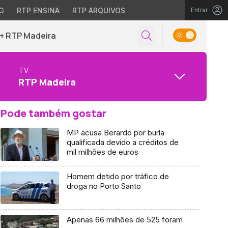
G
RTP ENSINA
RTP ARQUIVOS
Entrar
+ RTP Madeira
TV
RTP Madeira
Pode também gostar
MP acusa Berardo por burla
qualificada devido a créditos de
mil milhões de euros
Homem detido por tráfico de
droga no Porto Santo
Apenas 66 milhões de 525 foram