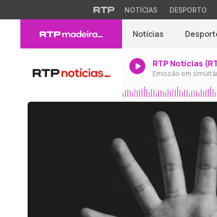
NOTÍCIAS
DESPORTO
Notícias
Desport
RTP Notícias (R
Emissão em simultâ