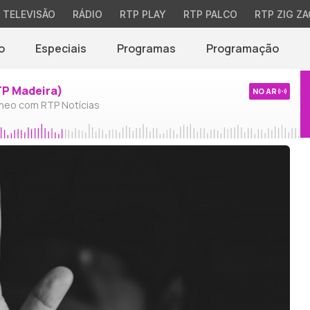
TELEVISÃO
RÁDIO
RTP PLAY
RTP PALCO
RTP ZIG ZA
o
Especiais
Programas
Programação
TP Madeira)
NO AR
neo com RTP Notícias