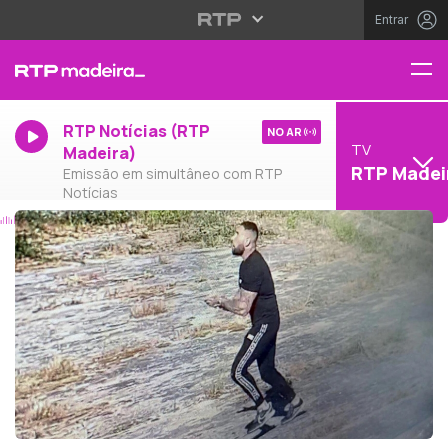
Entrar
RTP Notícias (RTP
NO AR
TV
Madeira)
RTP Madei
Emissão em simultâneo com RTP
Notícias