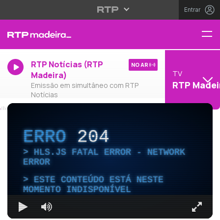
Entrar
RTP Notícias (RTP
NO AR
TV
Madeira)
RTP Madei
Emissão em simultâneo com RTP
Notícias
ERRO
204
HLS.JS FATAL ERROR - NETWORK
ERROR
ESTE CONTEÚDO ESTÁ NESTE
MOMENTO INDISPONÍVEL