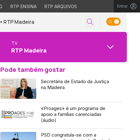
G
RTP ENSINA
RTP ARQUIVOS
Entrar
+ RTP Madeira
TV
RTP Madeira
Pode também gostar
Secretária de Estado da Justiça
na Madeira
«Proages» é um programa de
apoio a famílias carenciadas
(áudio)
PSD congratula-se com a