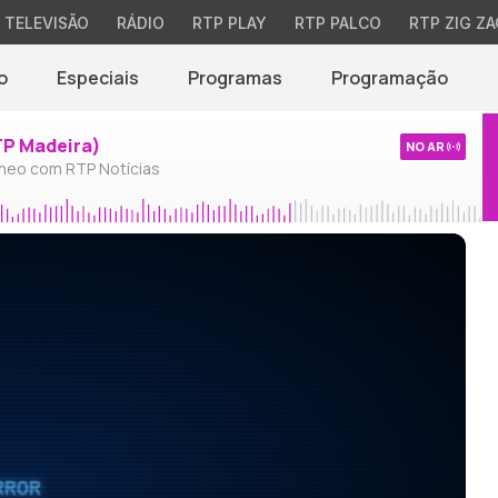
TELEVISÃO
RÁDIO
RTP PLAY
RTP PALCO
RTP ZIG ZA
o
Especiais
Programas
Programação
TP Madeira)
NO AR
neo com RTP Notícias
RROR