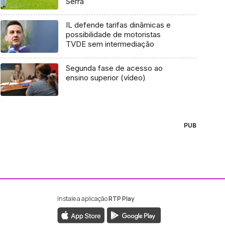
Serra
IL defende tarifas dinâmicas e
possibilidade de motoristas
TVDE sem intermediação
Segunda fase de acesso ao
ensino superior (vídeo)
PUB
Instale a aplicação
RTP Play
ebook da RTP Madeira
nstagram da RTP Madeira