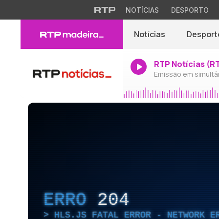
NOTÍCIAS
DESPORTO
Notícias
Desport
RTP Notícias (R
Emissão em simultâ
ERRO
204
HLS.JS FATAL ERROR - NETWORK E