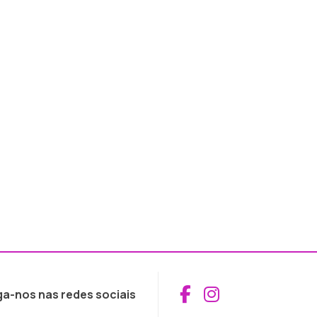
Aceder ao Fac
Aceder ao I
ga-nos nas redes sociais