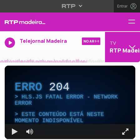
Entrar
Telejornal Madeira
NO AR
TV
RTP Madei
ERRO
204
HLS.JS FATAL ERROR - NETWORK
ERROR
ESTE CONTEÚDO ESTÁ NESTE
MOMENTO INDISPONÍVEL