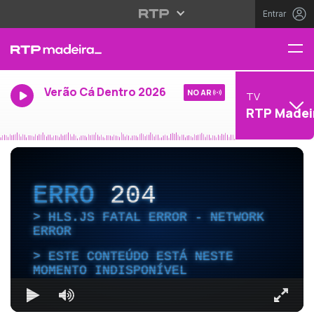
Entrar
Verão Cá Dentro 2026
NO AR
TV
RTP Madei
ERRO
204
HLS.JS FATAL ERROR - NETWORK
ERROR
ESTE CONTEÚDO ESTÁ NESTE
MOMENTO INDISPONÍVEL