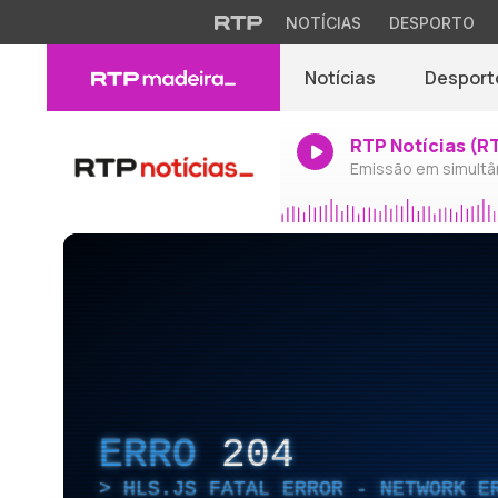
NOTÍCIAS
DESPORTO
Notícias
Desport
RTP Notícias (R
Emissão em simultâ
ERRO
204
HLS.JS FATAL ERROR - NETWORK E