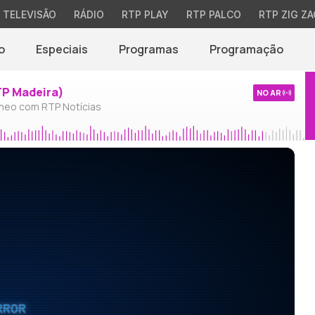
TELEVISÃO
RÁDIO
RTP PLAY
RTP PALCO
RTP ZIG ZA
o
Especiais
Programas
Programação
TP Madeira)
NO AR
neo com RTP Notícias
RROR