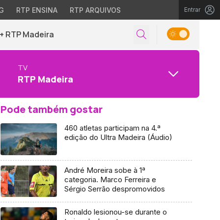
G
RTP ENSINA
RTP ARQUIVOS
Entrar
+ RTP Madeira
TV
RTP Madeira
Pode também gostar
460 atletas participam na 4.ª
edição do Ultra Madeira (Áudio)
André Moreira sobe à 1ª
categoria. Marco Ferreira e
Sérgio Serrão despromovidos
Ronaldo lesionou-se durante o