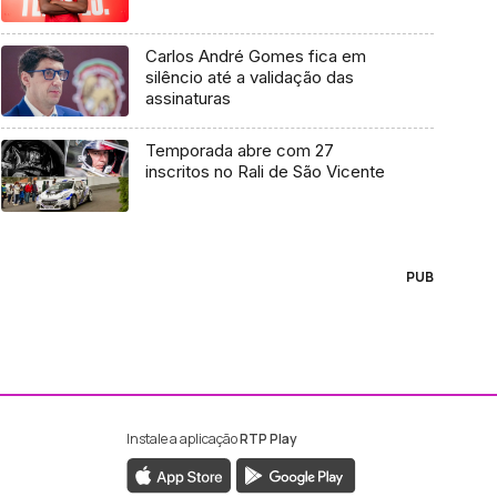
Carlos André Gomes fica em
silêncio até a validação das
assinaturas
Temporada abre com 27
inscritos no Rali de São Vicente
PUB
Instale a aplicação
RTP Play
ebook da RTP Madeira
nstagram da RTP Madeira