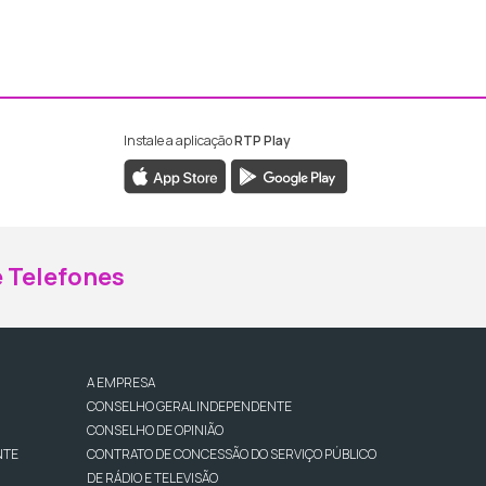
Instale a aplicação
RTP Play
ebook da RTP Madeira
nstagram da RTP Madeira
 Telefones
A EMPRESA
CONSELHO GERAL INDEPENDENTE
CONSELHO DE OPINIÃO
NTE
CONTRATO DE CONCESSÃO DO SERVIÇO PÚBLICO
DE RÁDIO E TELEVISÃO