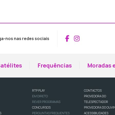
Aceder ao Fac
Aceder ao I
ga-nos nas redes sociais
atélites
Frequências
Moradas e
RTP PLAY
CONTACTOS
EM DIRETO
PROVEDORA DO
REVER PROGRAMAS
TELESPECTADOR
CONCURSOS
PROVEDORA DO OUVI
S
PERGUNTAS FREQUENTES
ACESSIBILIDADES