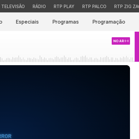
TELEVISÃO
RÁDIO
RTP PLAY
RTP PALCO
RTP ZIG ZA
o
Especiais
Programas
Programação
NO AR
RROR