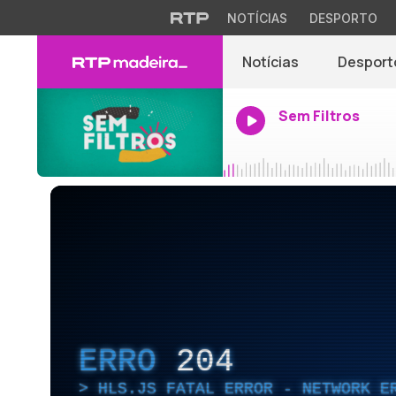
NOTÍCIAS
DESPORTO
Notícias
Desport
Sem Filtros
ERRO
204
HLS.JS FATAL ERROR - NETWORK E