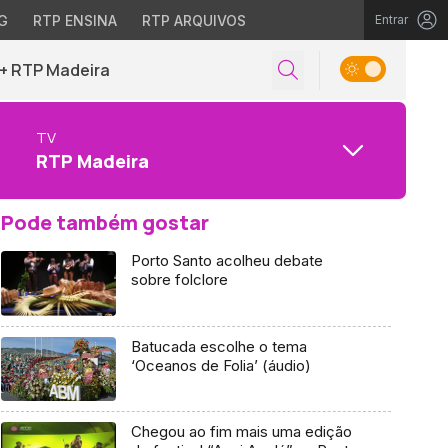
G
RTP ENSINA
RTP ARQUIVOS
Entrar
+ RTP Madeira
TV
RTP Madeira
Pode também gostar
Porto Santo acolheu debate
sobre folclore
Batucada escolhe o tema
‘Oceanos de Folia’ (áudio)
Chegou ao fim mais uma edição