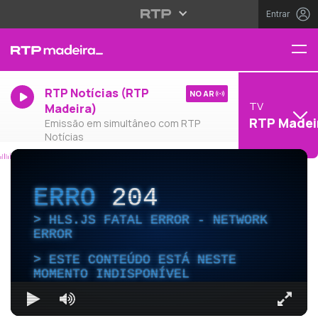
Entrar
RTP Notícias (RTP
NO AR
TV
Madeira)
RTP Madei
Emissão em simultâneo com RTP
Notícias
ERRO
204
HLS.JS FATAL ERROR - NETWORK
ERROR
ESTE CONTEÚDO ESTÁ NESTE
MOMENTO INDISPONÍVEL