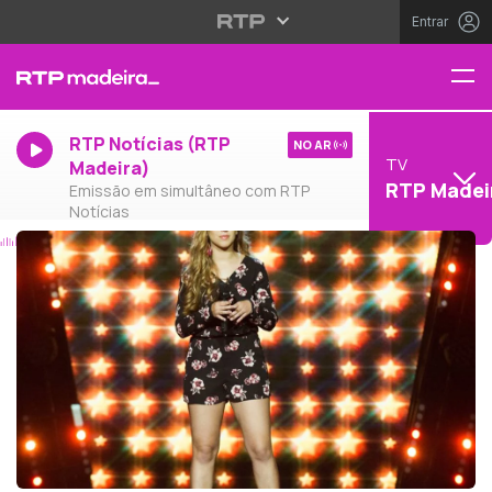
Entrar
RTP Notícias (RTP
NO AR
TV
Madeira)
RTP Madei
Emissão em simultâneo com RTP
Notícias