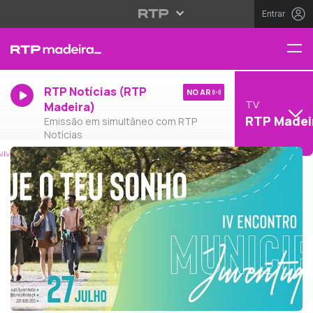
Entrar
RTP Notícias (RTP
NO AR
TV
Madeira)
RTP Madei
Emissão em simultâneo com RTP
Notícias