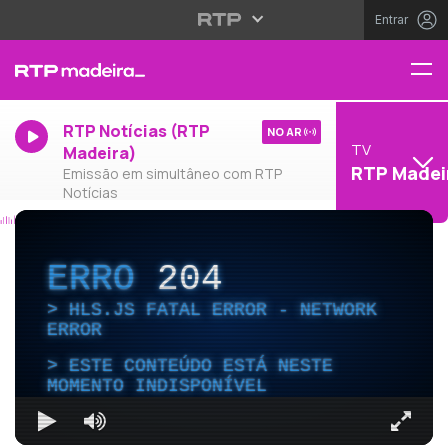
Entrar
RTP Notícias (RTP
NO AR
TV
Madeira)
RTP Madei
Emissão em simultâneo com RTP
Notícias
ERRO
204
HLS.JS FATAL ERROR - NETWORK
ERROR
ESTE CONTEÚDO ESTÁ NESTE
MOMENTO INDISPONÍVEL