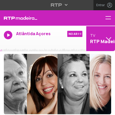
Entrar
Atlântida Açores
NO AR
TV
RTP Madei