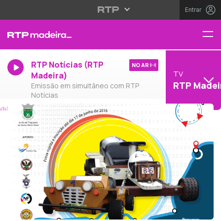
Entrar
RTP Notícias (RTP
NO AR
TV
Madeira)
RTP Madei
Emissão em simultâneo com RTP
Notícias