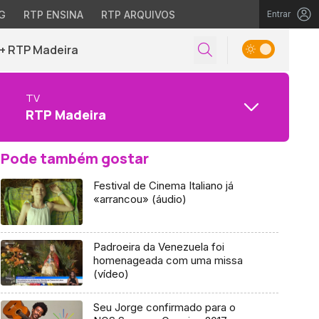
G
RTP ENSINA
RTP ARQUIVOS
Entrar
+ RTP Madeira
TV
RTP Madeira
Pode também gostar
Festival de Cinema Italiano já
«arrancou» (áudio)
Padroeira da Venezuela foi
homenageada com uma missa
(vídeo)
Seu Jorge confirmado para o