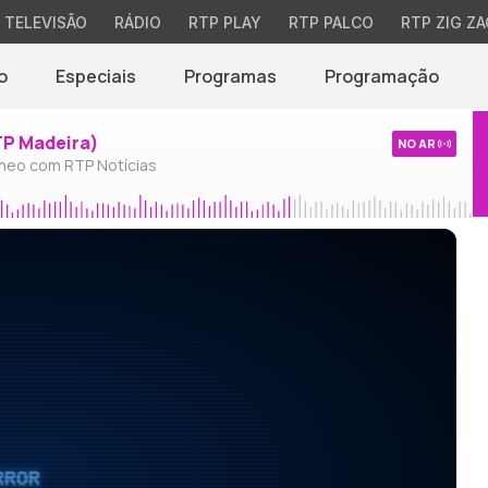
TELEVISÃO
RÁDIO
RTP PLAY
RTP PALCO
RTP ZIG ZA
o
Especiais
Programas
Programação
TP Madeira)
NO AR
neo com RTP Notícias
RROR