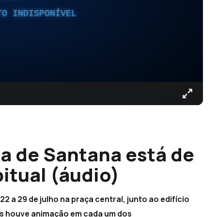
TO INDISPONÍVEL
a de Santana está de
itual (áudio)
 a 29 de julho na praça central, junto ao edifício
as houve animação em cada um dos