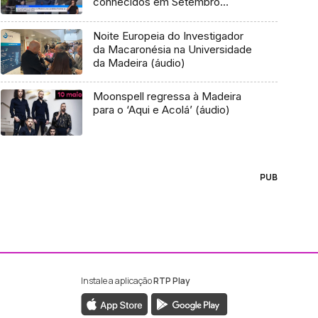
conhecidos em Setembro
(vídeo)
Noite Europeia do Investigador
da Macaronésia na Universidade
da Madeira (áudio)
Moonspell regressa à Madeira
para o ‘Aqui e Acolá’ (áudio)
PUB
Instale a aplicação
RTP Play
ebook da RTP Madeira
nstagram da RTP Madeira