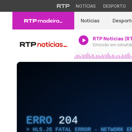
NOTÍCIAS
DESPORTO
Notícias
Desport
RTP Notícias (R
Emissão em simultâ
ERRO
204
HLS.JS FATAL ERROR - NETWORK E