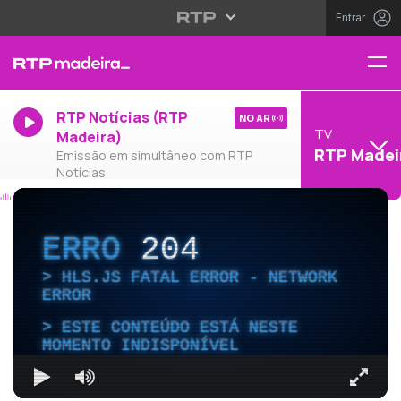
Entrar
RTP Notícias (RTP
NO AR
TV
Madeira)
RTP Madei
Emissão em simultâneo com RTP
Notícias
ERRO
204
HLS.JS FATAL ERROR - NETWORK
ERROR
ESTE CONTEÚDO ESTÁ NESTE
MOMENTO INDISPONÍVEL