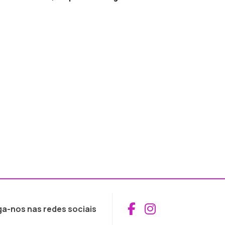
Aceder ao Fac
Aceder ao I
ga-nos nas redes sociais