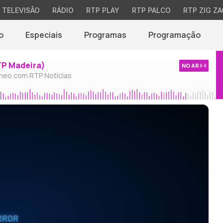
TELEVISÃO
RÁDIO
RTP PLAY
RTP PALCO
RTP ZIG ZA
o
Especiais
Programas
Programação
TP Madeira)
NO AR
neo com RTP Notícias
RROR