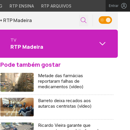
G
RTP ENSINA
RTP ARQUIVOS
Entrar
+ RTP Madeira
TV
RTP Madeira
Pode também gostar
Metade das farmácias
reportaram falhas de
medicamentos (vídeo)
Barreto deixa recados aos
autarcas centristas (vídeo)
Ricardo Vieira garante que