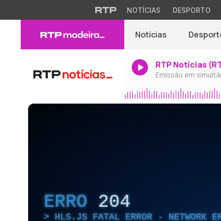
NOTÍCIAS
DESPORTO
Notícias
Desport
RTP Notícias (R
Emissão em simultâ
ERRO
204
HLS.JS FATAL ERROR - NETWORK E