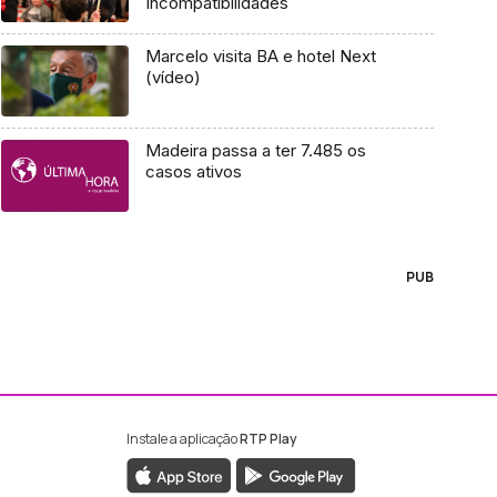
Incompatibilidades
Marcelo visita BA e hotel Next
(vídeo)
Madeira passa a ter 7.485 os
casos ativos
PUB
Instale a aplicação
RTP Play
ebook da RTP Madeira
nstagram da RTP Madeira