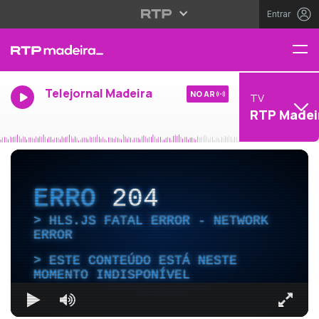
Entrar
Telejornal Madeira
NO AR
TV
RTP Madei
ERRO
204
HLS.JS FATAL ERROR - NETWORK
ERROR
ESTE CONTEÚDO ESTÁ NESTE
MOMENTO INDISPONÍVEL