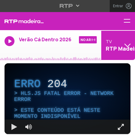
Entrar
Verão Cá Dentro 2026
NO AR
TV
RTP Madei
ERRO
204
HLS.JS FATAL ERROR - NETWORK
ERROR
ESTE CONTEÚDO ESTÁ NESTE
MOMENTO INDISPONÍVEL