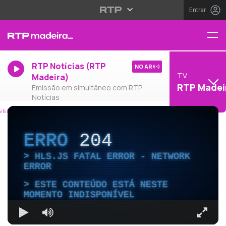
Entrar
RTP Notícias (RTP
NO AR
TV
Madeira)
RTP Madei
Emissão em simultâneo com RTP
Notícias
ERRO
204
HLS.JS FATAL ERROR - NETWORK
ERROR
ESTE CONTEÚDO ESTÁ NESTE
MOMENTO INDISPONÍVEL