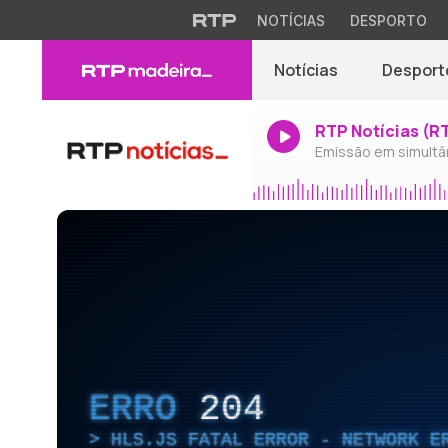
NOTÍCIAS
DESPORTO
Notícias
Desport
RTP Notícias (R
Emissão em simultâ
ERRO
204
HLS.JS FATAL ERROR - NETWORK E