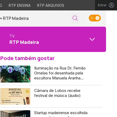
G
RTP ENSINA
RTP ARQUIVOS
Entrar
+ RTP Madeira
TV
RTP Madeira
Pode também gostar
Iluminação na Rua Dr. Fernão
Ornelas foi desenhada pela
escultora Manuela Aranha
(vídeo)
Câmara de Lobos recebe
festival de música (áudio)
Startup madeirense escolhida