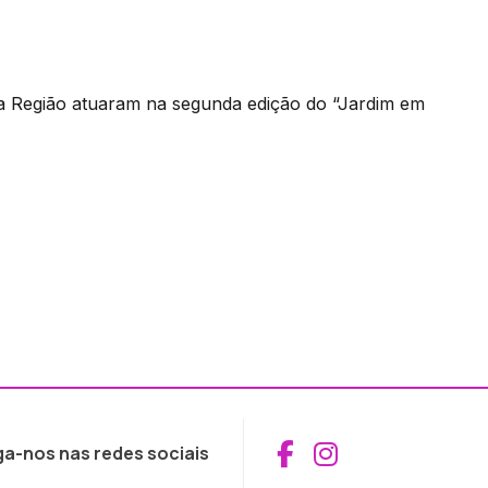
da Região atuaram na segunda edição do “Jardim em
Aceder ao Fac
Aceder ao I
ga-nos nas redes sociais