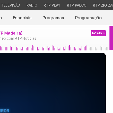
TELEVISÃO
RÁDIO
RTP PLAY
RTP PALCO
RTP ZIG ZA
o
Especiais
Programas
Programação
TP Madeira)
NO AR
neo com RTP Notícias
RROR