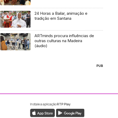
24 Horas a Bailar, animação e
tradição em Santana
ARTminds procura influências de
outras culturas na Madeira
(áudio)
PUB
Instale a aplicação
RTP Play
ebook da RTP Madeira
nstagram da RTP Madeira