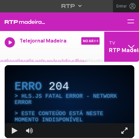
Entrar
Telejornal Madeira
NO AR
TV
RTP Madei
ERRO
204
HLS.JS FATAL ERROR - NETWORK
ERROR
ESTE CONTEÚDO ESTÁ NESTE
MOMENTO INDISPONÍVEL