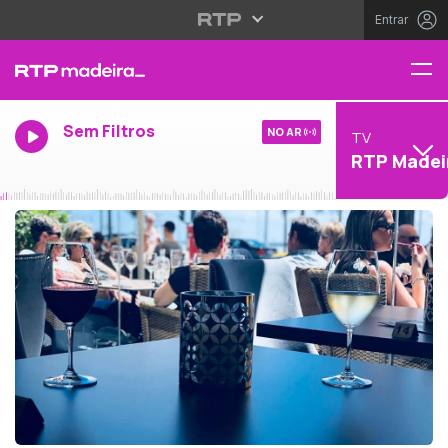
Entrar
Sem Filtros
NO AR
TV
RTP Madei