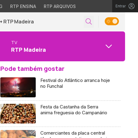
G
RTP ENSINA
RTP ARQUIVOS
Entrar
+ RTP Madeira
TV
RTP Madeira
Pode também gostar
Festival do Atlântico arranca hoje
no Funchal
Festa da Castanha da Serra
anima freguesia do Campanário
Comerciantes da placa central