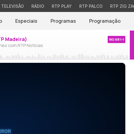
TELEVISÃO
RÁDIO
RTP PLAY
RTP PALCO
RTP ZIG ZA
o
Especiais
Programas
Programação
TP Madeira)
NO AR
neo com RTP Notícias
RROR