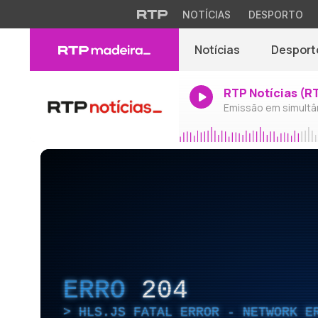
NOTÍCIAS
DESPORTO
Notícias
Desport
RTP Notícias (R
Emissão em simultâ
ERRO
204
HLS.JS FATAL ERROR - NETWORK E