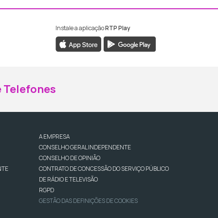
Instale a aplicação
RTP Play
ebook da RTP Madeira
nstagram da RTP Madeira
 Telefones
A EMPRESA
CONSELHO GERAL INDEPENDENTE
CONSELHO DE OPINIÃO
NTE
CONTRATO DE CONCESSÃO DO SERVIÇO PÚBLICO
DE RÁDIO E TELEVISÃO
RGPD
GESTÃO DAS DEFINIÇÕES DE COOKIES