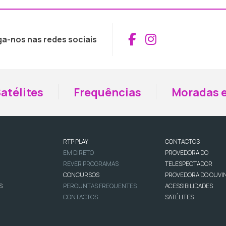
Aceder ao Fac
Aceder ao I
ga-nos nas redes sociais
atélites
Frequências
Moradas e
RTP PLAY
CONTACTOS
EM DIRETO
PROVEDORA DO
REVER PROGRAMAS
TELESPECTADOR
CONCURSOS
PROVEDORA DO OUVI
S
PERGUNTAS FREQUENTES
ACESSIBILIDADES
CONTACTOS
SATÉLITES