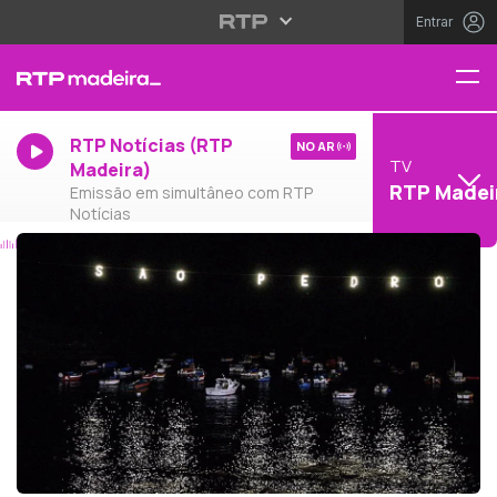
Entrar
RTP Notícias (RTP
NO AR
TV
Madeira)
RTP Madei
Emissão em simultâneo com RTP
Notícias