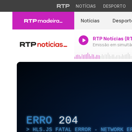
NOTÍCIAS
DESPORTO
Notícias
Desport
RTP Notícias (R
Emissão em simultâ
ERRO
204
HLS.JS FATAL ERROR - NETWORK E