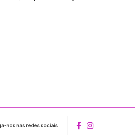
Aceder ao Fac
Aceder ao I
ga-nos nas redes sociais