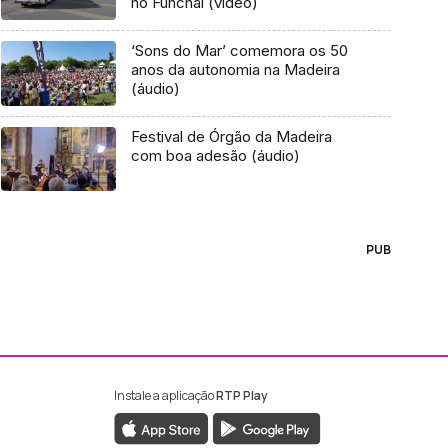
no Funchal (vídeo)
‘Sons do Mar’ comemora os 50
anos da autonomia na Madeira
(áudio)
Festival de Órgão da Madeira
com boa adesão (áudio)
PUB
Instale a aplicação
RTP Play
ebook da RTP Madeira
nstagram da RTP Madeira