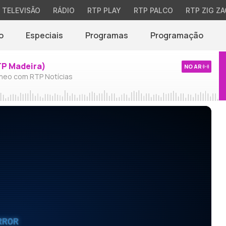
TELEVISÃO
RÁDIO
RTP PLAY
RTP PALCO
RTP ZIG ZA
o
Especiais
Programas
Programação
TP Madeira)
NO AR
neo com RTP Notícias
RROR