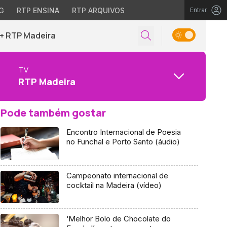
G
RTP ENSINA
RTP ARQUIVOS
Entrar
+ RTP Madeira
TV
RTP Madeira
Pode também gostar
Encontro Internacional de Poesia
no Funchal e Porto Santo (áudio)
Campeonato internacional de
cocktail na Madeira (vídeo)
‘Melhor Bolo de Chocolate do